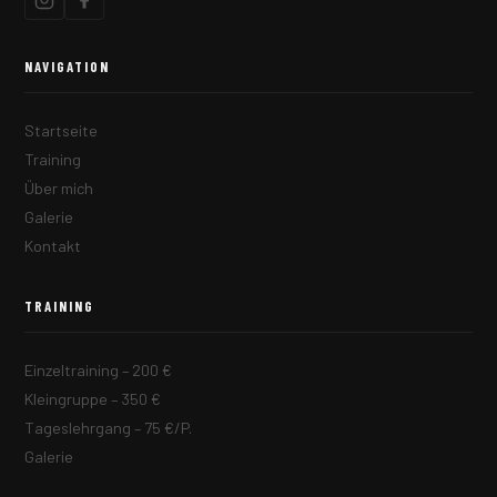
NAVIGATION
Startseite
Training
Über mich
Galerie
Kontakt
TRAINING
Einzeltraining – 200 €
Kleingruppe – 350 €
Tageslehrgang – 75 €/P.
Galerie