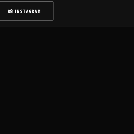
📸 INSTAGRAM
WHATSAPP
E-MAIL