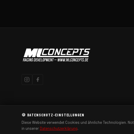
🍪 DATENSCHUTZ-EINSTELLUNGEN
Diese Website verwendet Cookies und ähnliche Technologien. Notw
© 2026 MLConcepts – Racing Development. Alle Rechte vorbehalte
in unserer
Datenschutzerklärung
.