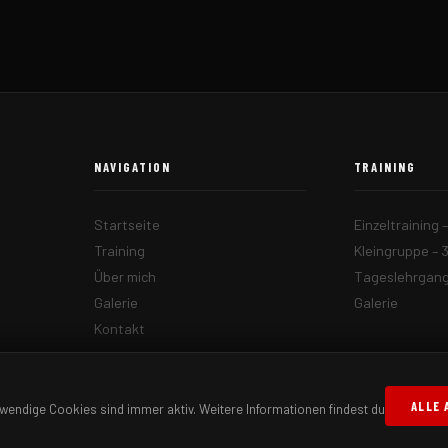
NAVIGATION
TRAINING
Startseite
Einzeltraining 
Training
Kleingruppe – 
Über mich
Tageslehrgang 
Galerie
Galerie
Kontakt
ALLE 
endige Cookies sind immer aktiv. Weitere Informationen findest du
n.