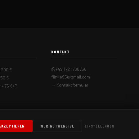
KONTAKT
+49 172 1768750
– 200 €
flinke95@gmail.com
350 €
→ Kontaktformular
– 75 €/P.
AKZEPTIEREN
NUR NOTWENDIGE
EINSTELLUNGEN
Impressum
Datenschutz