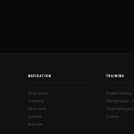
NAVIGATION
TRAINING
Startseite
Einzeltraining 
Training
Kleingruppe – 
Über mich
Tageslehrgang 
Galerie
Galerie
Kontakt