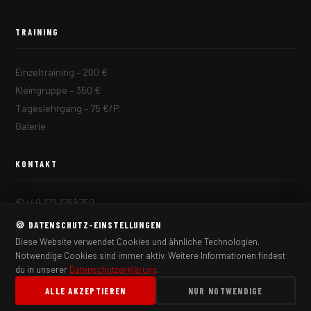
TRAINING
Einzeltraining – 200 €
Kleingruppe – 350 €
Tageslehrgang – 75 €/P.
Galerie
KONTAKT
+49 172 1768750
flinke95@gmail.com
🍪 DATENSCHUTZ-EINSTELLUNGEN
→ Kontaktformular
Diese Website verwendet Cookies und ähnliche Technologien.
Notwendige Cookies sind immer aktiv. Weitere Informationen findest
du in unserer
Datenschutzerklärung
.
ALLE AKZEPTIEREN
NUR NOTWENDIGE
© 2026 MLConcepts – Racing Development. Alle Rechte vorbehalten.