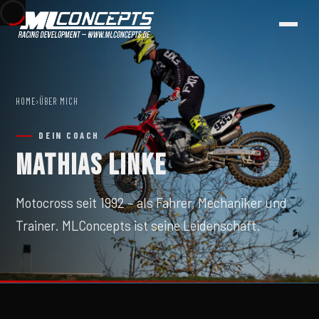
FAQ
GALERIE
HOME
›
ÜBER MICH
DEIN COACH
PARTNER & SPONSOREN
MATHIAS LINKE
Motocross seit 1992 – als Fahrer, Mechaniker und
Trainer. MLConcepts ist seine Leidenschaft.